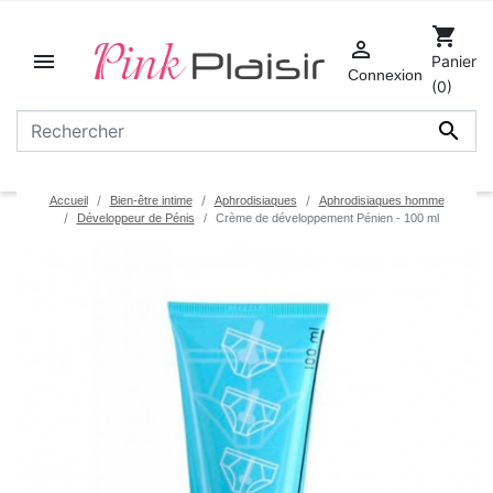
shopping_cart


Panier
Connexion
(0)

Accueil
Bien-être intime
Aphrodisiaques
Aphrodisiaques homme
Développeur de Pénis
Crème de développement Pénien - 100 ml