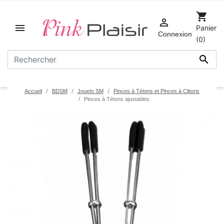
shopping_cart


Panier
Connexion
(0)

Accueil
BDSM
Jouets SM
Pinces à Tétons et Pinces à Clitoris
Pinces à Tétons ajustables