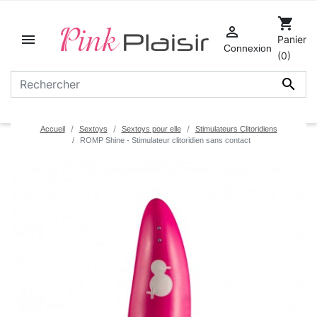
shopping_cart


Panier
Connexion
(0)

Accueil
Sextoys
Sextoys pour elle
Stimulateurs Clitoridiens
ROMP Shine - Stimulateur clitoridien sans contact