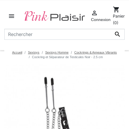
shopping_cart


Panier
Connexion
(0)

Accueil
Sextoys
Sextoys Homme
Cockrings & Anneaux Vibrants
Cockring et Séparateur de Testicules Noir - 2.5 cm