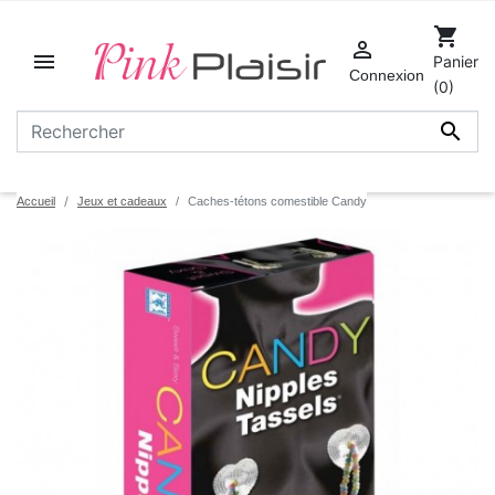
shopping_cart


Panier
Connexion
(0)

Accueil
Jeux et cadeaux
Caches-tétons comestible Candy