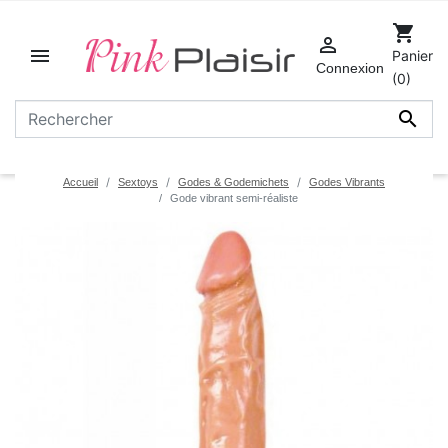
shopping_cart


Panier
Connexion
(0)

Accueil
Sextoys
Godes & Godemichets
Godes Vibrants
Gode vibrant semi-réaliste