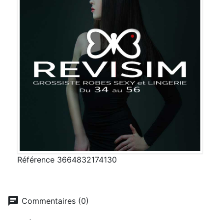
Référence
3664832174130
chat
Commentaires (0)