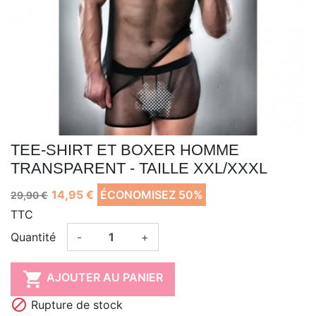
TEE-SHIRT ET BOXER HOMME
TRANSPARENT - TAILLE XXL/XXXL
14,95 €
ÉCONOMISEZ 50%
29,90 €
TTC
Quantité
-
+

AJOUTER AU PANIER

Rupture de stock