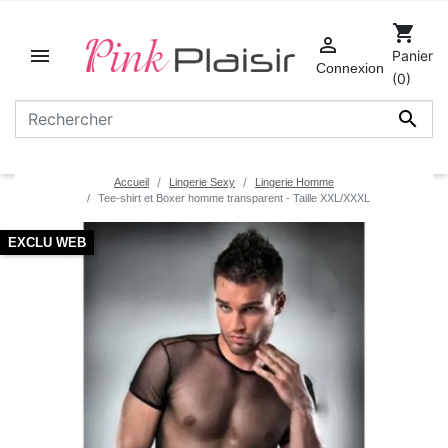
shopping_cart


Panier
Connexion
(0)

Accueil
Lingerie Sexy
Lingerie Homme
Tee-shirt et Boxer homme transparent - Taille XXL/XXXL
EXCLU WEB