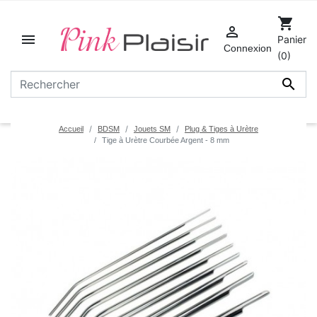
shopping_cart


Panier
Connexion
(0)

Accueil
BDSM
Jouets SM
Plug & Tiges à Urètre
Tige à Urètre Courbée Argent - 8 mm