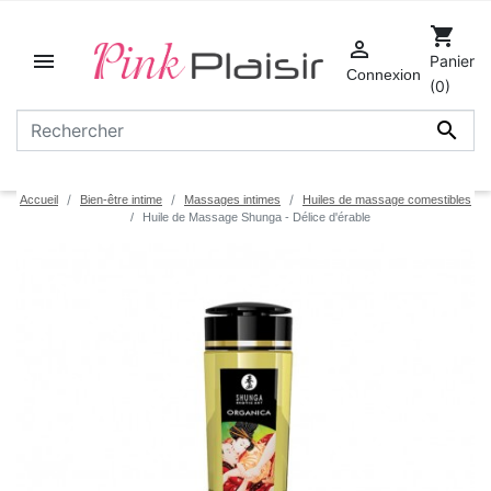
shopping_cart


Panier
Connexion
(0)

Accueil
Bien-être intime
Massages intimes
Huiles de massage comestibles
Huile de Massage Shunga - Délice d'érable