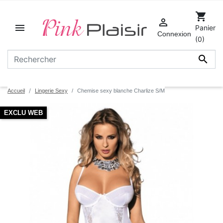
shopping_cart


Panier
Connexion
(0)

Accueil
Lingerie Sexy
Chemise sexy blanche Charlize S/M
EXCLU WEB