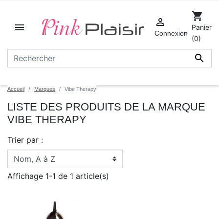
shopping_cart


Panier
Connexion
(0)

Accueil
Marques
Vibe Therapy
LISTE DES PRODUITS DE LA MARQUE
VIBE THERAPY
Trier par :
Affichage 1-1 de 1 article(s)