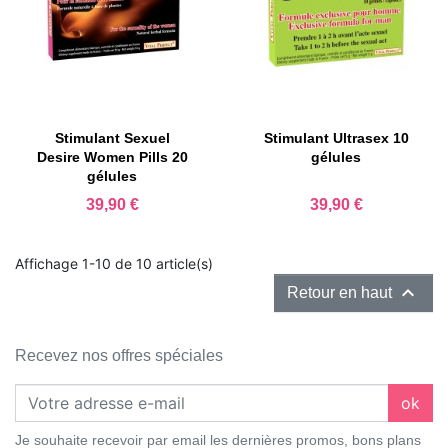
Stimulant Sexuel
Stimulant Ultrasex 10
Desire Women Pills 20
gélules
gélules
Prix
Prix
39,90 €
39,90 €
Affichage 1-10 de 10 article(s)

Retour en haut
Recevez nos offres spéciales
ok
Je souhaite recevoir par email les dernières promos, bons plans