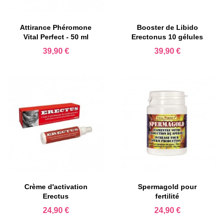
Attirance Phéromone
Booster de Libido
Vital Perfect - 50 ml
Erectonus 10 gélules
Prix
Prix
39,90 €
39,90 €
Crème d'activation
Spermagold pour
Erectus
fertilité
Prix
Prix
24,90 €
24,90 €