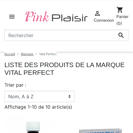
shopping_cart


Panier
Connexion
(0)

Accueil
Marques
Vital Perfect
LISTE DES PRODUITS DE LA MARQUE
VITAL PERFECT
Trier par :
Affichage 1-10 de 10 article(s)